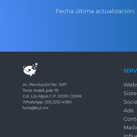
Fecha última actualización:
SERV
Webs
Av. Revolución No. 1267
Torre Anseli, piso 19
Sist
Col. Los Alpes C.P. 01010 CDMX
Soci
WhatsApp: (55) 2212-4580
hola@byt.mx
Ads
Cont
Mail
Infl