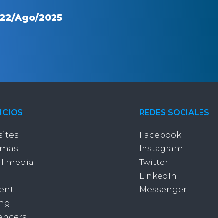
22/Ago/2025
ICIOS
REDES SOCIALES
ites
Facebook
emas
Instagram
al media
Twitter
LinkedIn
ent
Messenger
ing
uencers