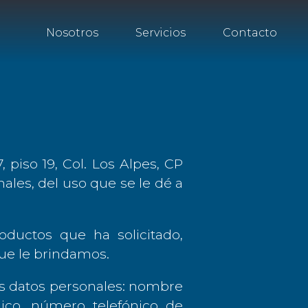
Nosotros
Servicios
Contacto
, piso 19, Col. Los Alpes, CP
ales, del uso que se le dé a
roductos que ha solicitado,
que le brindamos.
es datos personales: nombre
ico, número telefónico de